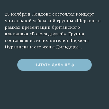
28 ноября в Лондоне состоялся концерт
уникальной узбекской группы «Шерхон» в
рамках презентации британского
альманаха «Голоса друзей». Группа,
состоящая из исполнителей Шерзода
Нуралиева и его жены Дильдоры…
«
ЧИТАТЬ ДАЛЬШЕ
В
С
Т
Р
Е
Ч
А
К
У
Л
Ь
Т