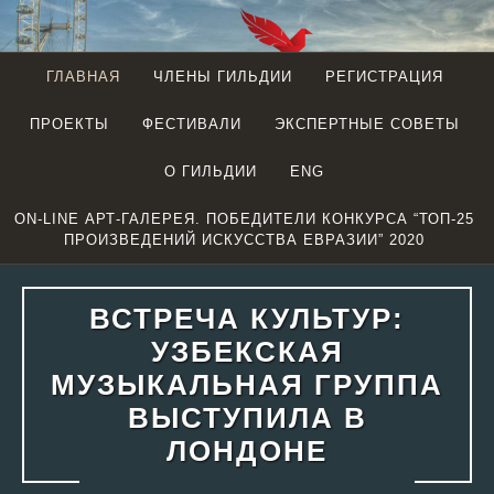
Перейти
к
содержимому
ГЛАВНАЯ
ЧЛЕНЫ ГИЛЬДИИ
РЕГИСТРАЦИЯ
EURASIAN
ПРОЕКТЫ
ФЕСТИВАЛИ
ЭКСПЕРТНЫЕ СОВЕТЫ
CREATIVE
GUILD
О ГИЛЬДИИ
ENG
(LONDON)
ON-LINE АРТ-ГАЛЕРЕЯ. ПОБЕДИТЕЛИ КОНКУРСА “ТОП-25
ПРОИЗВЕДЕНИЙ ИСКУССТВА ЕВРАЗИИ” 2020
ВСТРЕЧА КУЛЬТУР:
УЗБЕКСКАЯ
МУЗЫКАЛЬНАЯ ГРУППА
ВЫСТУПИЛА В
ЛОНДОНЕ