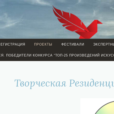
EURASIAN
ECG
CREATIVE
Guild
GUILD
РЕГИСТРАЦИЯ
ПРОЕКТЫ
ФЕСТИВАЛИ
ЭКСПЕРТН
(London)
(LONDON)
ЕЯ. ПОБЕДИТЕЛИ КОНКУРСА “ТОП-25 ПРОИЗВЕДЕНИЙ ИСКУС
Творческая Резиден