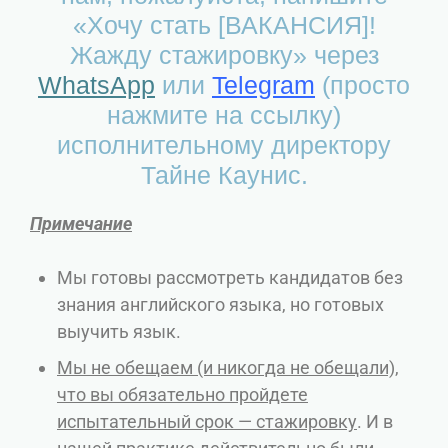
«Хочу стать [ВАКАНСИЯ]!
Жажду стажировку» через
WhatsApp
или
Telegram
(просто
нажмите на ссылку)
исполнительному директору
Тайне Каунис.
Примечание
Мы готовы рассмотреть кандидатов без
знания английского языка, но готовых
выучить язык.
Мы не обещаем (и никогда не обещали),
что вы обязательно пройдете
испытательный срок — стажировку
. И в