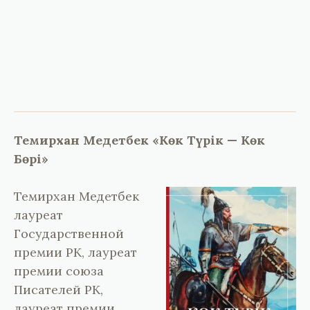
Темирхан Медетбек «Көк Түрік — Көк
Бөрі»
Темирхан Медетбек
лауреат
Государственной
премии РК, лауреат
премии союза
Писателей РК,
лауреат премии