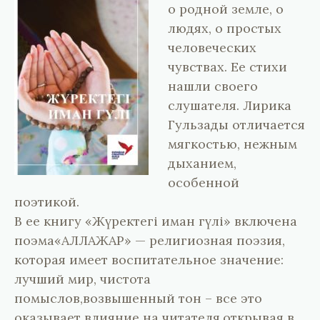
о родной земле, о
людях, о простых
человеческих
чувствах. Ее стихи
нашли своего
слушателя. Лирика
Гульзады отличается
мягкостью, нежным
дыханием,
особенной
поэтикой.
В ее книгу «Жүректегі иман гүлі» включена
поэма«АЛЛАЖАР» — религиозная поэзия,
которая имеет воспитательное значение:
лучший мир, чистота
помыслов,возвышенный тон – все это
оказывает влияние на читателя,открывая в