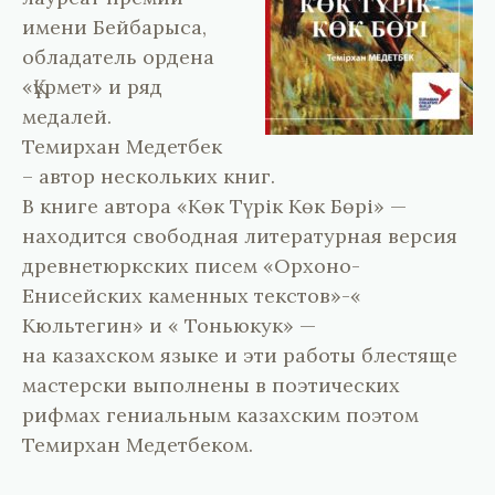
имени Бейбарыса,
обладатель ордена
«Құрмет» и ряд
медалей.
Темирхан Медетбек
– автор нескольких книг.
В книге автора «Көк Түрік Көк Бөрі» —
находится свободная литературная версия
древнетюркских писем «Орхоно-
Енисейских каменных текстов»-«
Кюльтегин» и « Тоньюкук» —
на казахском языке и эти работы блестяще
мастерски выполнены в поэтических
рифмах гениальным казахским поэтом
Темирхан Медетбеком.