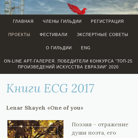
Перейти
к
содержимому
ГЛАВНАЯ
ЧЛЕНЫ ГИЛЬДИИ
РЕГИСТРАЦИЯ
EURASIAN
ПРОЕКТЫ
ФЕСТИВАЛИ
ЭКСПЕРТНЫЕ СОВЕТЫ
CREATIVE
GUILD
О ГИЛЬДИИ
ENG
(LONDON)
ON-LINE АРТ-ГАЛЕРЕЯ. ПОБЕДИТЕЛИ КОНКУРСА “ТОП-25
ПРОИЗВЕДЕНИЙ ИСКУССТВА ЕВРАЗИИ” 2020
Книги ECG 2017
Lenar Shayeh «One of you»
Поэзия – отражение
души поэта, его