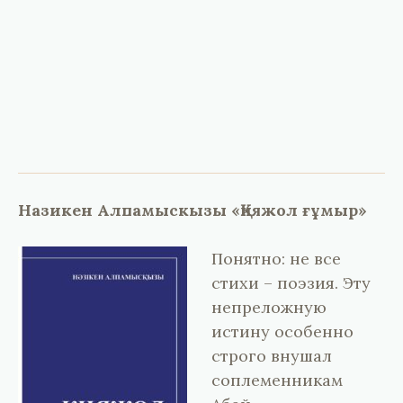
Назикен Алпамыскызы
«Қияжол ғұмыр»
Понятно: не все
стихи – поэзия. Эту
непреложную
истину особенно
строго внушал
соплеменникам