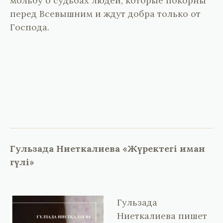
мольбу о судьбах людей, которые покорны
перед Всевышним и ждут добра только от
Господа.
Гульзада Ниеткалиева «Жүректегі иман
гүлі»
Гульзада
Ниеткалиева пишет