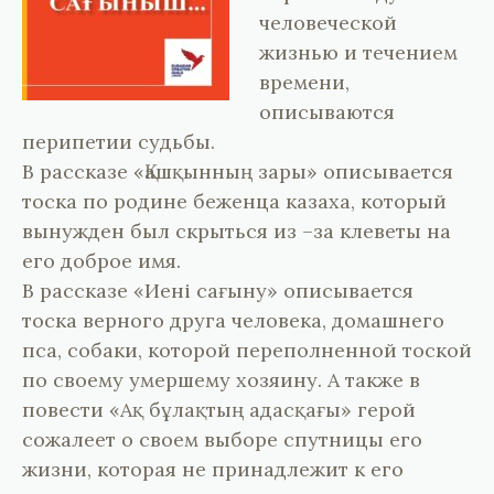
человеческой
жизнью и течением
времени,
описываются
перипетии судьбы.
В рассказе «Қашқынның зары» описывается
тоска по родине беженца казаха, который
вынужден был скрыться из –за клеветы на
его доброе имя.
В рассказе «Иені сағыну» описывается
тоска верного друга человека, домашнего
пса, собаки, которой переполненной тоской
по своему умершему хозяину. А также в
повести «Ақ бұлақтың адасқағы» герой
сожалеет о своем выборе спутницы его
жизни, которая не принадлежит к его