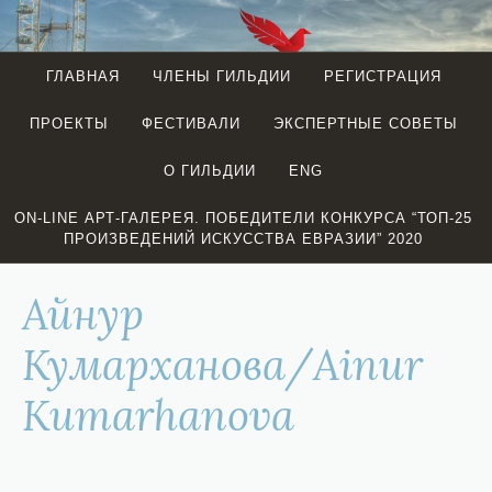
Перейти
к
содержимому
ГЛАВНАЯ
ЧЛЕНЫ ГИЛЬДИИ
РЕГИСТРАЦИЯ
EURASIAN
ПРОЕКТЫ
ФЕСТИВАЛИ
ЭКСПЕРТНЫЕ СОВЕТЫ
CREATIVE
GUILD
О ГИЛЬДИИ
ENG
(LONDON)
ON-LINE АРТ-ГАЛЕРЕЯ. ПОБЕДИТЕЛИ КОНКУРСА “ТОП-25
ПРОИЗВЕДЕНИЙ ИСКУССТВА ЕВРАЗИИ” 2020
Айнур
Кумарханова/Ainur
Kumarhanova